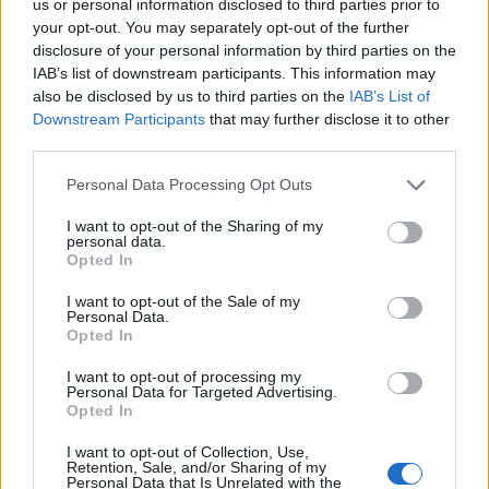
us or personal information disclosed to third parties prior to
your opt-out. You may separately opt-out of the further
disclosure of your personal information by third parties on the
IAB’s list of downstream participants. This information may
also be disclosed by us to third parties on the
IAB’s List of
Downstream Participants
that may further disclose it to other
third parties.
Please note that this website/app uses one or more Google
Personal Data Processing Opt Outs
services and may gather and store information including but
not limited to your visit or usage behaviour. You may click to
I want to opt-out of the Sharing of my
personal data.
grant or deny consent to Google and its third-party tags to
Opted In
use your data for below specified purposes in below Google
szilvert
•
2010. december 24.
11
consent section.
I want to opt-out of the Sale of my
Personal Data.
Opted In
Békés, boldog Karácsonyt és boldog új évet
mindenkinek!
I want to opt-out of processing my
Personal Data for Targeted Advertising.
Opted In
I want to opt-out of Collection, Use,
szilvert
•
2010. október 30.
4
Retention, Sale, and/or Sharing of my
Personal Data that Is Unrelated with the