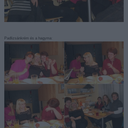
Padlizsánkrém és a hagyma: