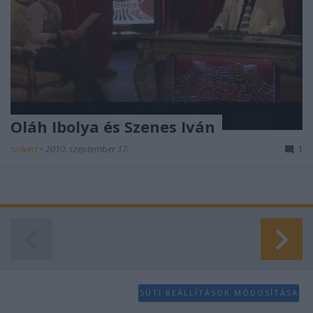
Oláh Ibolya és Szenes Iván
szilvert
•
2010. szeptember 17.
1
SÜTI BEÁLLÍTÁSOK MÓDOSÍTÁSA