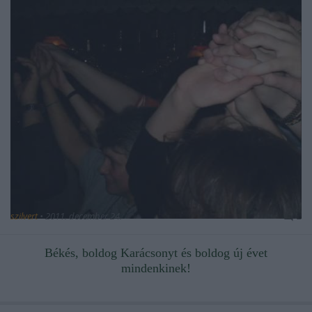
szilvert
•
2011. december 24.
2
Békés, boldog Karácsonyt és boldog új évet
mindenkinek!