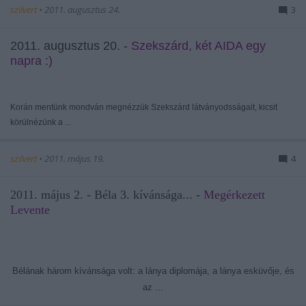
szilvert
•
2011. augusztus 24.
3
2011. augusztus 20. -
Szekszárd, két AIDA egy
napra :)
Korán mentünk mondván megnézzük Szekszárd látványodsságait, kicsit
körülnézünk a ...
szilvert
•
2011. május 19.
4
2011. május 2. - Béla 3. kívánsága... -
Megérkezett
Levente
Bélának három kívánsága volt: a lánya diplomája, a lánya esküvője, és
az ...