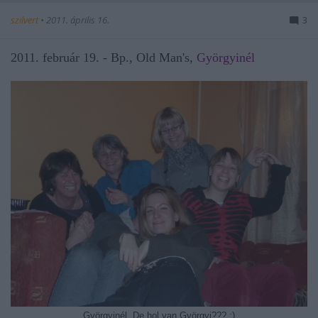
szilvert
•
2011. április 16.
3
2011. február 19. - Bp., Old Man's,
Györgyinél
Györgyinél. De hol van Györgyi??? :)